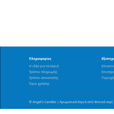
Πληροφορίες
Εξυπηρ
Η ιδέα για τα κεριά
Επικοι
Τρόποι πληρωμής
Επιστρ
Τρόποι αποστολής
Περιεχ
Όροι χρήσης
© Angel's Candles | Αρωματικά Κεριά από Φυτικό κερί Σ