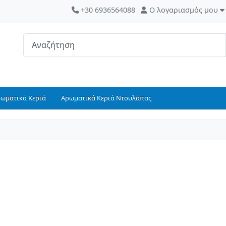
+30 6936564088
Ο λογαριασμός μου
ρωματικά Κεριά
Αρωματικά Κεριά Ντουλάπας