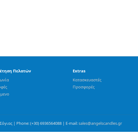
έτηση Πελατών
Extras
νωνία
Κατασκευαστές
οφές
Προσφορές
όμενο
όγιας | Phone: (+30) 6936564088 | E-mail:
sales@angelscandles.gr