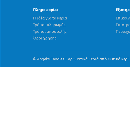
Πληροφορίες
Εξυπηρ
Η ιδέα για τα κεριά
Επικοι
Τρόποι πληρωμής
Επιστρ
Τρόποι αποστολής
Περιεχ
Όροι χρήσης
© Angel's Candles | Αρωματικά Κεριά από Φυτικό κερί Σ