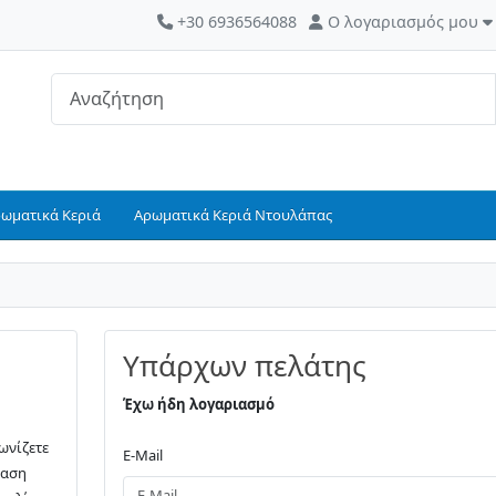
+30 6936564088
Ο λογαριασμός μου
ρωματικά Κεριά
Αρωματικά Κεριά Ντουλάπας
Υπάρχων πελάτης
Έχω ήδη λογαριασμό
ωνίζετε
E-Mail
ταση