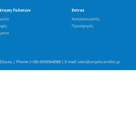
έτηση Πελατών
Extras
νωνία
Κατασκευαστές
οφές
Προσφορές
όμενο
όγιας | Phone: (+30) 6936564088 | E-mail:
sales@angelscandles.gr